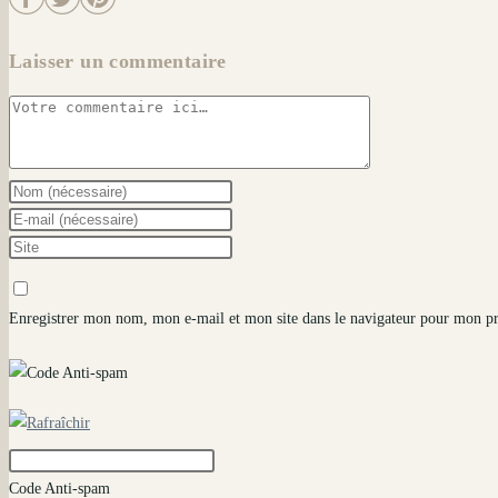
Laisser un commentaire
Comment
Enter
your
Enter
name
your
Saisir
or
email
l’URL
username
address
de
Enregistrer mon nom, mon e-mail et mon site dans le navigateur pour mon p
to
to
votre
comment
comment
site
(facultatif)
Code Anti-spam