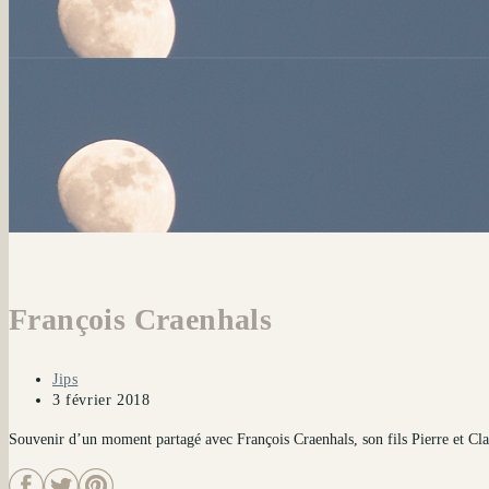
François Craenhals
Auteur/autrice
Jips
de
Publication
3 février 2018
la
publiée :
Souvenir d’un moment partagé avec François Craenhals, son fils Pierre et Cla
publication :