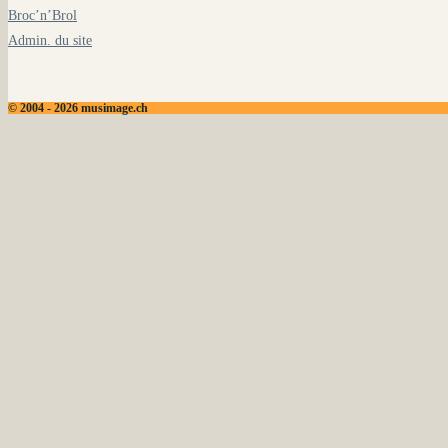
Broc’n’Brol
Admin. du site
© 2004 - 2026 musimage.ch