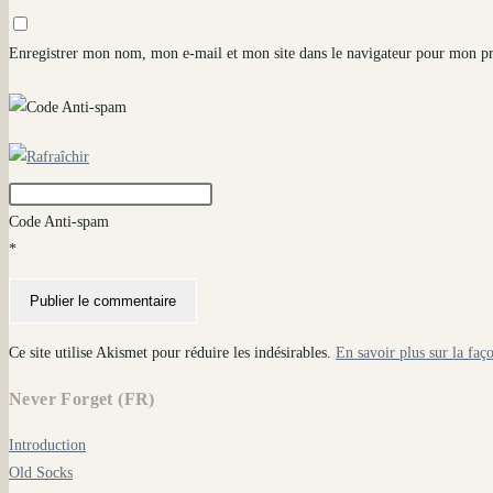
or
email
l’URL
username
address
de
Enregistrer mon nom, mon e-mail et mon site dans le navigateur pour mon p
to
to
votre
comment
comment
site
(facultatif)
Code Anti-spam
*
Ce site utilise Akismet pour réduire les indésirables.
En savoir plus sur la faç
Never Forget (FR)
Introduction
Old Socks