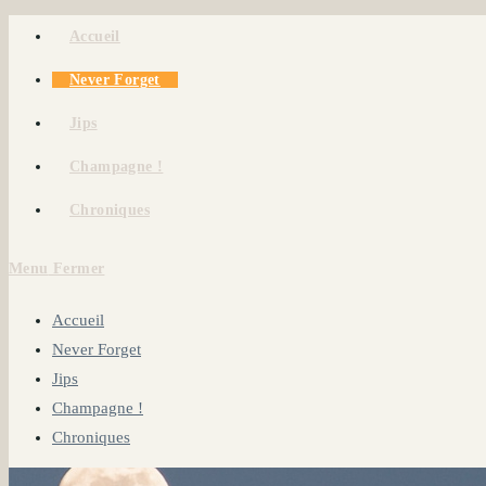
Skip
Accueil
to
Never Forget
content
Jips
Champagne !
Chroniques
Menu
Fermer
Accueil
Never Forget
Jips
Champagne !
Chroniques