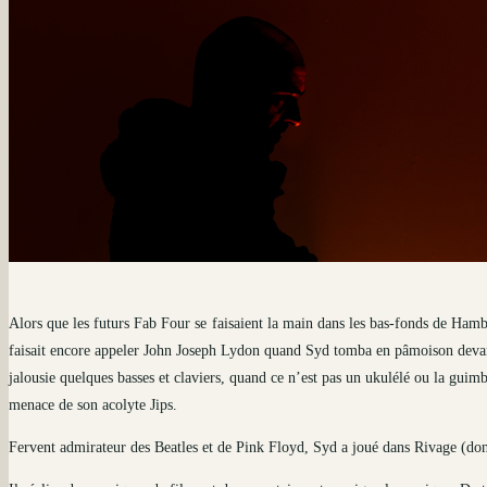
Alors que les futurs Fab Four se faisaient la main dans les bas-fonds de Ham
faisait encore appeler John Joseph Lydon quand Syd tomba en pâmoison devant s
jalousie quelques basses et claviers, quand ce n’est pas un ukulélé ou la guimb
menace de son acolyte Jips.
Fervent admirateur des Beatles et de Pink Floyd, Syd a joué dans Rivage (dont