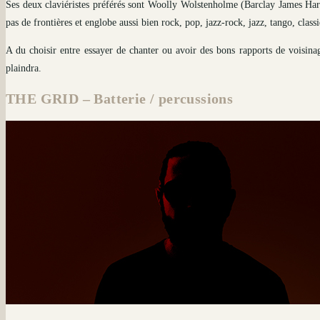
Ses deux claviéristes préférés sont Woolly Wolstenholme (Barclay James Har
pas de frontières et englobe aussi bien rock, pop, jazz-rock, jazz, tango, clas
A du choisir entre essayer de chanter ou avoir des bons rapports de voisinage
plaindra.
THE GRID – Batterie / percussions