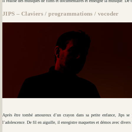
Il réalise des musiques de films et documentaires et enseigne la musique. De t
JIPS – Claviers / programmations / vocoder
Après être tombé amoureux d’un crayon dans sa petite enfance, Jips se 
l’adolescence. De fil en aiguille, il enregistre maquettes et démos avec diver