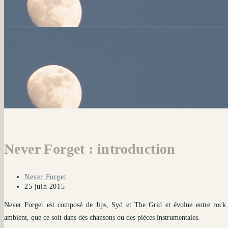
Never Forget : introduction
Auteur/autrice
Never Forget
de
Publication
25 juin 2015
la
publiée :
Never Forget est composé de Jips, Syd et The Grid et évolue entre rock p
publication :
ambient, que ce soit dans des chansons ou des pièces instrumentales.