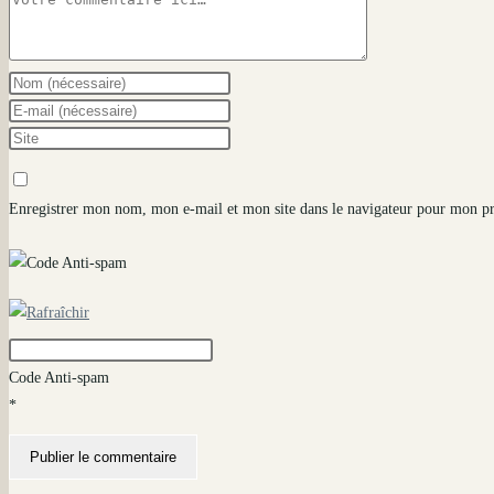
Comment
Enter
your
Enter
name
your
Saisir
or
email
l’URL
username
address
de
Enregistrer mon nom, mon e-mail et mon site dans le navigateur pour mon p
to
to
votre
comment
comment
site
(facultatif)
Code Anti-spam
*