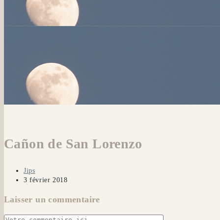
Cañon de San Lorenzo
Auteur/autrice
Jips
de
Publication
3 février 2018
la
publiée :
Laisser un commentaire
publication :