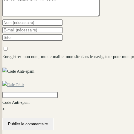
Comment
Enter
your
Enter
name
your
Saisir
or
email
l’URL
username
address
de
Enregistrer mon nom, mon e-mail et mon site dans le navigateur pour mon p
to
to
votre
comment
comment
site
(facultatif)
Code Anti-spam
*