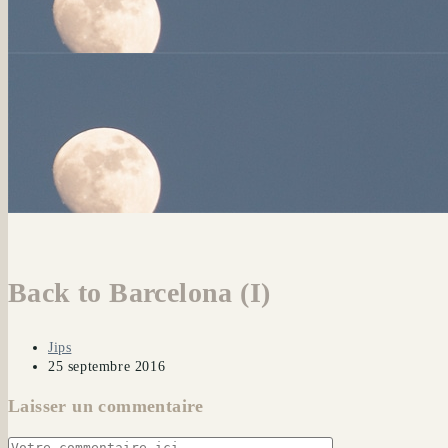
Back to Barcelona (I)
Auteur/autrice
Jips
de
Publication
25 septembre 2016
la
publiée :
Laisser un commentaire
publication :