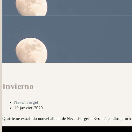
Invierno
Auteur/autrice
Never Forget
de
Publication
19 janvier 2020
la
publiée :
Quatrième extrait du nouvel album de Never Forget – Keo – à paraître proch
publication :