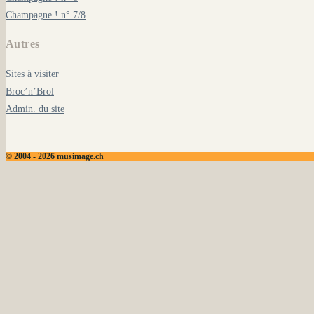
Champagne ! n° 7/8
Autres
Sites à visiter
Broc’n’Brol
Admin. du site
© 2004 - 2026 musimage.ch