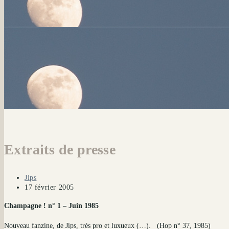
Extraits de presse
Auteur/autrice
Jips
de
Publication
17 février 2005
la
publiée :
Champagne ! n° 1 – Juin 1985
publication :
Nouveau fanzine, de Jips, très pro et luxueux (…).
(Hop n° 37, 1985)