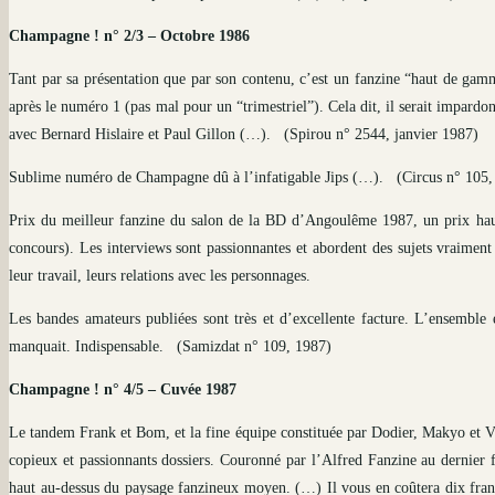
Champagne ! n° 2/3 – Octobre 1986
Tant par sa présentation que par son contenu, c’est un fanzine “haut de gam
après le numéro 1 (pas mal pour un “trimestriel”). Cela dit, il serait impardo
avec Bernard Hislaire et Paul Gillon (…).
(Spirou n° 2544, janvier 1987)
Sublime numéro de Champagne dû à l’infatigable Jips (…).
(Circus n° 105,
Prix du meilleur fanzine du salon de la BD d’Angoulême 1987, un prix haut
concours). Les interviews sont passionnantes et abordent des sujets vraiment
leur travail, leurs relations avec les personnages.
Les bandes amateurs publiées sont très et d’excellente facture. L’ensemble 
manquait. Indispensable.
(Samizdat n° 109, 1987)
Champagne ! n° 4/5 – Cuvée 1987
Le tandem Frank et Bom, et la fine équipe constituée par Dodier, Makyo et Vi
copieux et passionnants dossiers. Couronné par l’Alfred Fanzine au dernier fe
haut au-dessus du paysage fanzineux moyen. (…) Il vous en coûtera dix franc